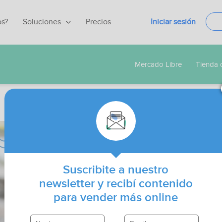
os?
Soluciones
Precios
Iniciar sesión
Mercado Libre
Tienda 
Suscribite a nuestro
newsletter y recibí contenido
para vender más online