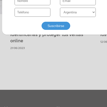
Estrategias de Marketing digital
Estra
Estafas en ecommerce: cómo
Hot
identificarlas y proteger tus ventas
lo
online
12/0
21/06/2023