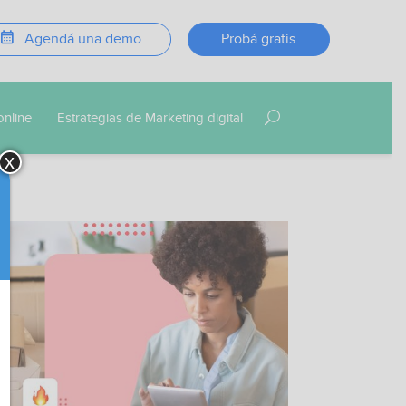
calendar_month
Agendá una demo
Probá gratis
online
Estrategias de Marketing digital
x