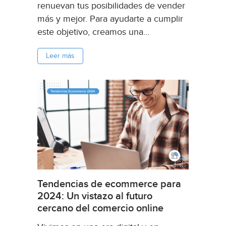
renuevan tus posibilidades de vender
más y mejor. Para ayudarte a cumplir
este objetivo, creamos una
herramienta para facilitarte el trabajo:
Leer más
el calendario de ecommerce 2024
para México y Argentina con las
principales fechas para tus campañas
y ventas...
Tendencias de ecommerce para
2024: Un vistazo al futuro
cercano del comercio online