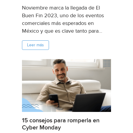
Noviembre marca la llegada de El
Buen Fin 2023, uno de los eventos
comerciales más esperados en
México y que es clave tanto para
vendedores como compradores de
Leer más
Mercado Libre. Si ya te estás
preparando como vendedor para
aprovechar de El Buen Fin este año,
entonces...
15 consejos para romperla en
Cyber Monday