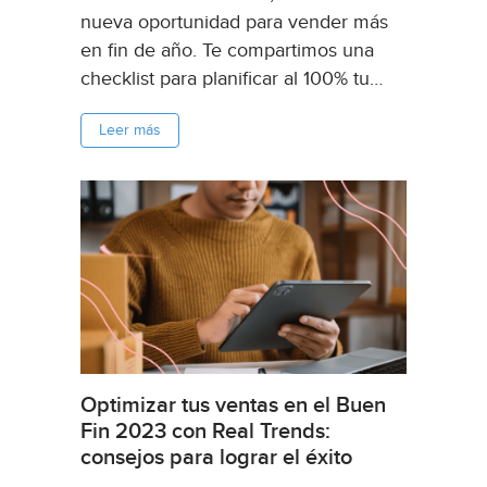
nueva oportunidad para vender más
en fin de año. Te compartimos una
checklist para planificar al 100% tu
campaña de Fin de Año en Mercado
Leer más
Libre y en tu ecommerce....
Optimizar tus ventas en el Buen
Fin 2023 con Real Trends:
consejos para lograr el éxito