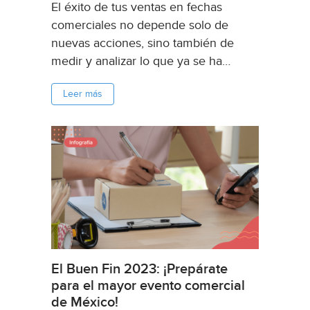
El éxito de tus ventas en fechas
comerciales no depende solo de
nuevas acciones, sino también de
medir y analizar lo que ya se ha
hecho y lo que está pasando. Si
Leer más
quieres optimizar tus ventas en el
Buen Fin 2023, Real Trends es tu...
El Buen Fin 2023: ¡Prepárate
para el mayor evento comercial
de México!