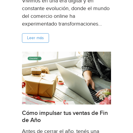
Vivimos en una era digital y en
constante evolución, donde el mundo
del comercio online ha
experimentado transformaciones
significativas en los últimos años. Las
Leer más
tendencias proyectadas para el 2024
indican que estas transformaciones en
el ecommerce se profundizarán,
prometiendo cambiar de manera
permanente la experiencia...
Cómo impulsar tus ventas de Fin
de Año
Antes de cerrar el año, tenés una