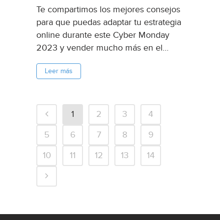
Te compartimos los mejores consejos
para que puedas adaptar tu estrategia
online durante este Cyber Monday
2023 y vender mucho más en el
evento más importante del comercio
Leer más
electrónico. El Cyber Monday está
cada vez más cerca y, en Argentina,
se trata de uno de los...
1
2
3
4
5
6
7
8
9
10
11
12
13
14