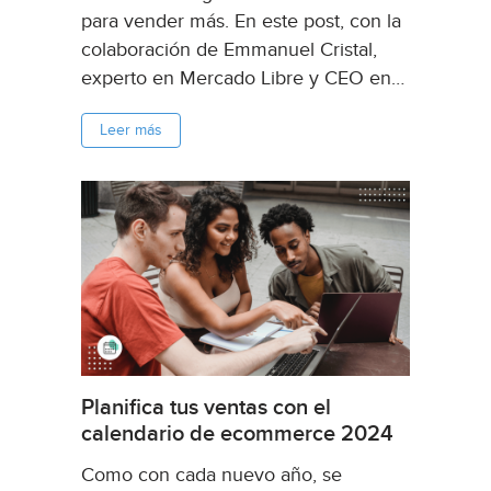
para vender más. En este post, con la
colaboración de Emmanuel Cristal,
experto en Mercado Libre y CEO en
la consultora certificada por el
Leer más
marketplace SalesUp, compartiremos
consejos y estrategias clave para
vender más en Mercado Libre...
Planifica tus ventas con el
calendario de ecommerce 2024
Como con cada nuevo año, se