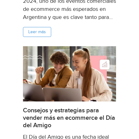
2024, uno de los eventos comerciales
de ecommerce más esperados en
Argentina y que es clave tanto para
vendedores como compradores de
Leer más
Mercado Libre. Aprovechar el Cyber
Monday es una oportunidad
imperdible para los vendedores, ya
que cada año se...
Consejos y estrategias para
vender más en ecommerce el Día
del Amigo
El Día del Amigo es una fecha ideal