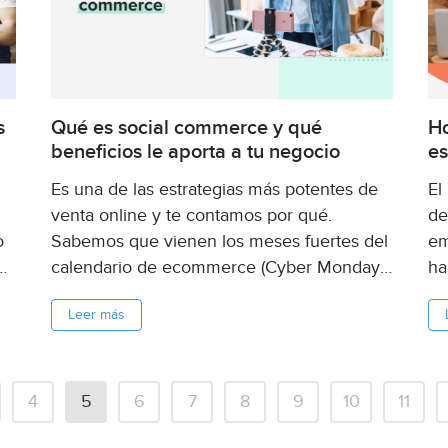
s
Qué es social commerce y qué
Ho
beneficios le aporta a tu negocio
es
Es una de las estrategias más potentes de
El
venta online y te contamos por qué.
de
o
Sabemos que vienen los meses fuertes del
em
e.
calendario de ecommerce (Cyber Monday,
ha
te
Buen Fin, Black Friday y Navidad) y
CE
Leer más
..
queremos que tu marca tenga todo lo que
ge
necesita para...
fo
ad
4
5
6
7
8
9
10
11