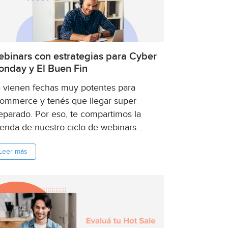
binars con estrategias para Cyber
nday y El Buen Fin
 vienen fechas muy potentes para
ommerce y tenés que llegar super
eparado. Por eso, te compartimos la
enda de nuestro ciclo de webinars
clusivos con estrategias y consejos para
Leer más
e vendas más durante Cyber Monday y
Buen Fin. ¡Te esperamos! Entramos en la
ta...