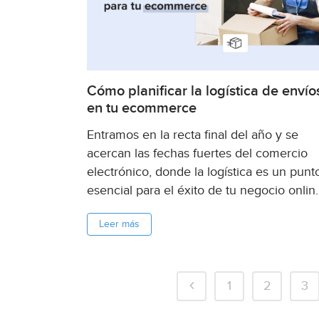
Cómo planificar la logística de envío
en tu ecommerce
Entramos en la recta final del año y se
acercan las fechas fuertes del comercio
electrónico, donde la logística es un punt
esencial para el éxito de tu negocio onlin
En esta nota, te contamos cómo preparar
Leer más
para esos momentos de mayor demanda. .
1
2
3