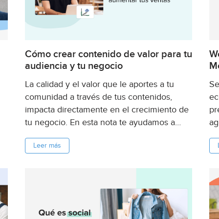
Cómo crear contenido de valor para tu
We
audiencia y tu negocio
Mo
La calidad y el valor que le aportes a tu
Se
comunidad a través de tus contenidos,
ec
impacta directamente en el crecimiento de
pr
tu negocio. En esta nota te ayudamos a
ag
ué
planificar y crear contenido relevante para
ex
Leer más
e
tu audiencia y para tu marca, durante esta
qu
segunda...
El 
rec