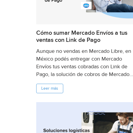
Cómo sumar Mercado Envíos a tus
ventas con Link de Pago
Aunque no vendas en Mercado Libre, en
México podés entregar con Mercado
Envíos tus ventas cobradas con Link de
Pago, la solución de cobros de Mercado
Pago. Te contamos cómo hacerlo y por q
Leer más
vas a mejorar la experiencia de compra d
tus clientes al...