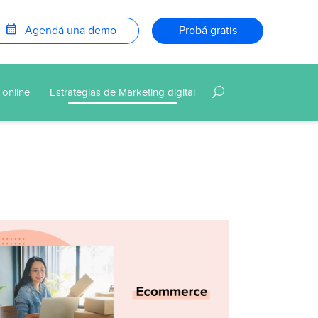
calendar_month
Agendá una demo
Probá gratis
 online
Estrategias de Marketing digital