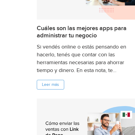
Cuáles son las mejores apps para
administrar tu negocio
Si vendés online o estás pensando en
hacerlo, tenés que contar con las
herramientas necesarias para ahorrar
tiempo y dinero. En esta nota, te
compartimos 8 aplicaciones indispensabl
Leer más
para gestionar tu negocio online de punta
punta. ...