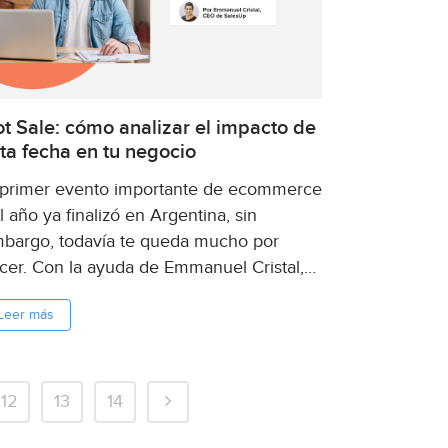
t Sale: cómo analizar el impacto de
ta fecha en tu negocio
 primer evento importante de ecommerce
l año ya finalizó en Argentina, sin
bargo, todavía te queda mucho por
cer. Con la ayuda de Emmanuel Cristal,
O de SalesUp, te contamos cómo
Leer más
stionar tus reclamos y devoluciones de
rma efectiva en Mercado Libre y,
emás,...
12
13
14