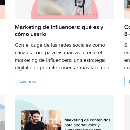
Marketing de Influencers: qué es y
Có
cómo usarlo
8 
Con el auge de las redes sociales como
Si
canales core para las marcas, creció el
em
marketing de Influencers: una estrategia
en
digital que permite conectar más fácil con
co
es
las audiencias y obtener mejores
on
Leer más
 a
resultados. En esta nota, te contamos cómo
ten
planificar una estrategia de marketing de...