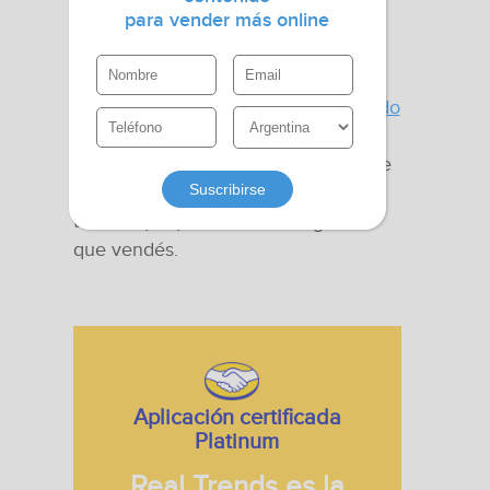
Argentina.
para vender más online
También, resumimos los datos más
interesantes de las categorías
Libros,
Revistas y Comics
y
Belleza y Cuidado
personal
en Mercado Libre México.
Usá nuestra herramienta Mercado de
Argentina
o de
México
y descubrí
todo lo que pasa en las categorías
que vendés.
Aplicación certificada
Platinum
Real Trends es la